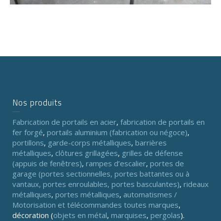
Nos produits
Fabrication de portails en acier
,
fabrication de portails en
fer forgé
,
portails aluminium (fabrication ou négoce)
,
portillons
,
garde-corps métalliques
,
barrières
métalliques
,
clôtures grillagées
,
grilles de défense
(appuis de fenêtres)
,
rampes d’escalier
,
portes de
garage (portes sectionnelles, portes battantes ou à
vantaux, portes enroulables, portes basculantes)
,
rideaux
métalliques
,
portes métalliques
,
automatismes /
Motorisation et télécommandes toutes marques
,
décoration (
objets en métal
,
marquises
,
pergolas
).