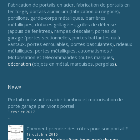
Fabrication de portails en acier
,
fabrication de portails en
fer forgé
,
portails aluminium (fabrication ou négoce)
,
portillons
,
garde-corps métalliques
,
barrières
métalliques
,
clôtures grillagées
,
grilles de défense
(appuis de fenêtres)
,
rampes d’escalier
,
portes de
garage (portes sectionnelles, portes battantes ou à
vantaux, portes enroulables, portes basculantes)
,
rideaux
métalliques
,
portes métalliques
,
automatismes /
Motorisation et télécommandes toutes marques
,
décoration (
objets en métal
,
marquises
,
pergolas
).
News
Portail coulissant en acier bambou et motorisation de
porte garage par Mions portail
1 février 2017
...
Comment prendre des côtes pour son portail ?
19 octobre 2015
Pour prendre des côtes (mesures) de son