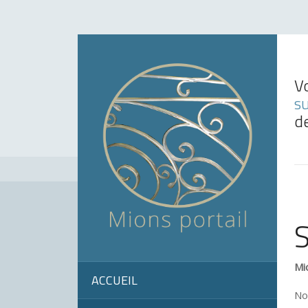
V
s
d
S
Mi
ACCUEIL
No