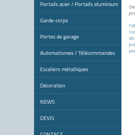
Portails acier / Portails aluminium
De
pr
Garde-corps
Fab
co
Portes de garage
de
po
pe
Automatismes / Télécommandes
Escaliers métalliques
Décoration
NEWS
DEVIS
CONTACT