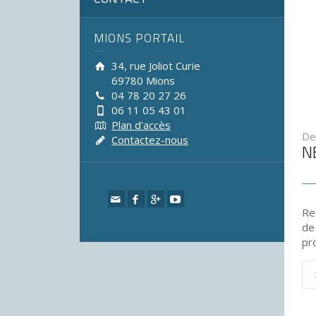
MIONS PORTAIL
34, rue Joliot Curie
69780 Mions
04 78 20 27 26
06 11 05 43 01
Plan d'accès
De
Contactez-nous
N
Re
de
pr