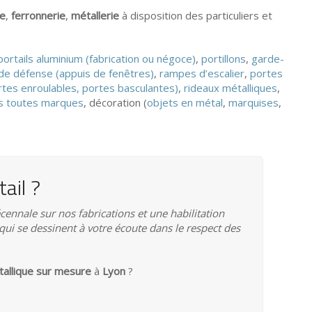
ie
,
ferronnerie
,
métallerie
à disposition des particuliers et
portails aluminium (fabrication ou négoce)
,
portillons
,
garde-
s de défense (appuis de fenêtres)
,
rampes d’escalier
,
portes
rtes enroulables, portes basculantes)
,
rideaux métalliques
,
s toutes marques
, décoration (
objets en métal
,
marquises
,
ail ?
écennale sur nos fabrications et une habilitation
qui se dessinent à votre écoute dans le respect des
étallique sur mesure
à
Lyon
?