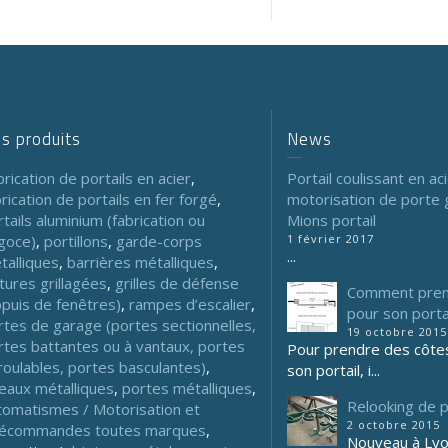
s produits
News
rication de portails en acier
,
Portail coulissant en a
rication de portails en fer forgé
,
motorisation de porte 
rtails aluminium (fabrication ou
Mions portail
goce)
,
portillons
,
garde-corps
1 février 2017
...
talliques
,
barrières métalliques
,
ôtures grillagées
,
grilles de défense
Comment pren
ppuis de fenêtres)
,
rampes d’escalier
,
pour son portai
rtes de garage (portes sectionnelles,
19 octobre 2015
rtes battantes ou à vantaux, portes
Pour prendre des côte
roulables, portes basculantes)
,
son portail, i...
deaux métalliques
,
portes métalliques
,
Relooking de p
tomatismes / Motorisation et
2 octobre 2015
lécommandes toutes marques
,
Nouveau à Lyon