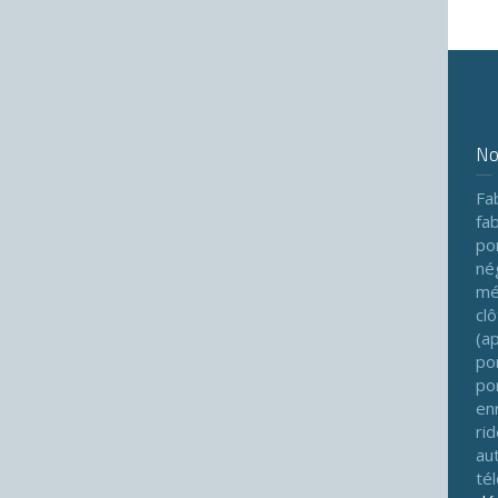
No
Fab
fab
po
né
mé
cl
(a
po
po
en
ri
au
té