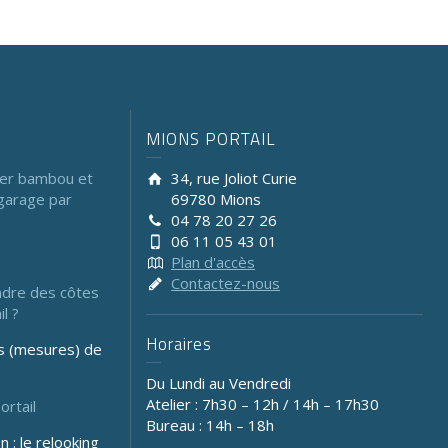
MIONS PORTAIL
cier bambou et
34, rue Joliot Curie
garage par
69780 Mions
04 78 20 27 26
06 11 05 43 01
Plan d'accès
Contactez-nous
dre des côtes
l ?
Horaires
s (mesures) de
Du Lundi au Vendredi
Atelier : 7h30 – 12h / 14h – 17h30
ortail
Bureau : 14h – 18h
 : le relooking