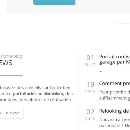
01
 notre blog
Portail couli
EWS
garage par M
Fév 17
...
19
Comment pren
trouvez des conseils sur l’entretien
Oct 15
Pour prendre de
 votre
portail acier
ou
aluminium
, des
suffisamment gr
omotions, des photos de réalisation…
02
Relooking de 
Tout voir
Oct 15
Nouveau à Lyon 
ou modifié ? Un 