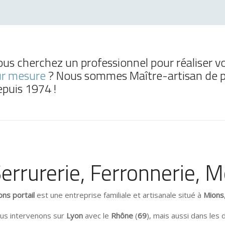
ous cherchez un professionnel pour réaliser v
ur mesure
? Nous sommes Maître-artisan de pè
epuis 1974 !
errurerie, Ferronnerie, M
ons portail
est une entreprise familiale et artisanale situé à
Mions
us intervenons sur
Lyon
avec le
Rhône
(
69
), mais aussi dans les