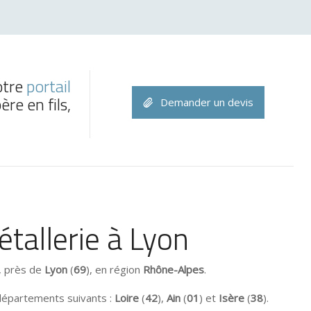
otre
portail
re en fils,
Demander un devis
étallerie à Lyon
, près de
Lyon
(
69
), en région
Rhône-Alpes
.
 départements suivants :
Loire
(
42
),
Ain
(
01
) et
Isère
(
38
).