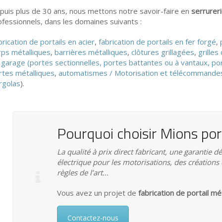
puis plus de 30 ans, nous mettons notre savoir-faire en
serrurer
ofessionnels, dans les domaines suivants :
rication de portails en acier
,
fabrication de portails en fer forgé
,
rps métalliques
,
barrières métalliques
,
clôtures grillagées
,
grille
 garage (portes sectionnelles, portes battantes ou à vantaux, po
rtes métalliques
,
automatismes / Motorisation et télécommande
rgolas
).
Pourquoi choisir Mions port
La qualité à prix direct fabricant, une garantie d
électrique pour les motorisations, des créations 
règles de l’art…
Vous avez un projet de
fabrication de portail m
Contactez-nous