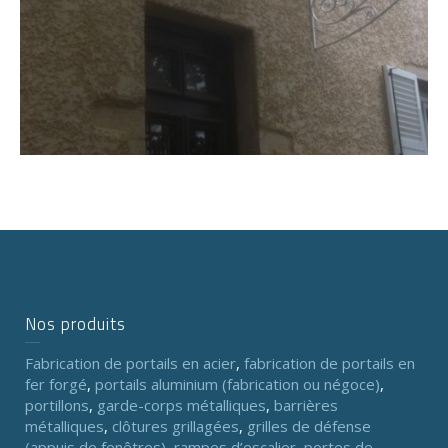
Nos produits
Fabrication de portails en acier
,
fabrication de portails en
fer forgé
,
portails aluminium (fabrication ou négoce)
,
portillons
,
garde-corps métalliques
,
barrières
métalliques
,
clôtures grillagées
,
grilles de défense
(appuis de fenêtres)
,
rampes d’escalier
,
portes de